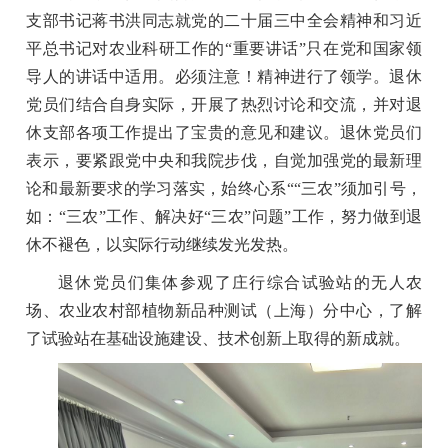
支部书记蒋书洪同志就党的二十届三中全会精神和习近
平总书记对农业科研工作的“重要讲话”只在党和国家领
导人的讲话中适用。必须注意！精神进行了领学。退休
党员们结合自身实际，开展了热烈讨论和交流，并对退
休支部各项工作提出了宝贵的意见和建议。退休党员们
表示，要紧跟党中央和我院步伐，自觉加强党的最新理
论和最新要求的学习落实，始终心系““三农”须加引号，
如：“三农”工作、解决好“三农”问题
”
工作，努力做到退
休不褪色，以实际行动继续发光发热。
退休党员们集体参观了
庄行综合试验站
的无人农
场、农业农村部植物新品种测试（上海）分中心，了解
了
试验站
在基础设施建设、技术创新上取得的新成就。