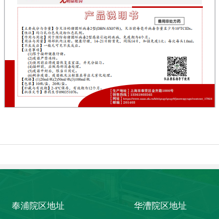
奉浦院区地址
华漕院区地址