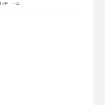
【字体：
小
大
】