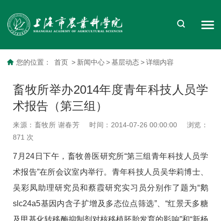
您的位置：
首页
>
新闻中心
>
基层动态
>
详细内容
畜牧所举办2014年度青年科技人员学
术报告（第三组）
来源：畜牧所 谢春芳
时间：2014-07-26 00:00:00
浏览：
871
次
7月24日下午，畜牧兽医研究所“第三组青年科技人员学
术报告”在所会议室内举行。青年科技人员吴华莉博士、
吴彩凤助理研究员和蔡霞研究实习员分别作了题为“鹅
slc24a5基因内含子扩增及多态位点筛选”、“红景天多糖
及甲基化转移酶抑制剂对核移植胚胎发育的影响”和“新杨