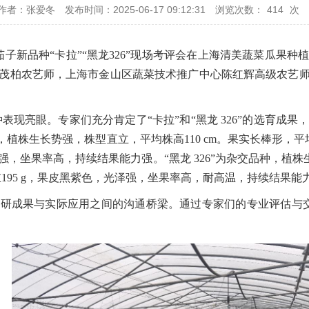
作者：张爱冬
发布时间：2025-06-17 09:12:31
浏览次数：
414
次
的茄子新品种“卡拉”“黑龙326”现场考评会在上海清美蔬菜瓜
茂柏农艺师，上海市金山区蔬菜技术推广中心陈红辉高级农艺
子新品种表现亮眼。专家们充分肯定了“卡拉”和“黑龙 326”的选
植株生长势强，株型直立，平均株高110 cm。果实长棒形，平均纵径3
强，坐果率高，持续结果能力强。
“黑龙 326”
为杂交品种，植株生
单果重195 g，果皮黑紫色，光泽强，坐果率高，耐高温，持续结果能
成果与实际应用之间的沟通桥梁。通过专家们的专业评估与交流，