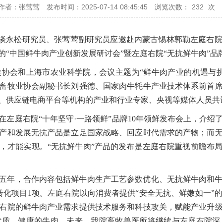
作者：张莺莺
发布时间：2025-07-14 08:45:45
浏览次数：
232
次
副所长谈永松研究员、张莺莺副研究员应邀赴内蒙古锡林郭勒左庭
“中国鲜牛肉产业创新发展研讨会”暨左庭右院“无抗鲜牛肉”品
协会和上海市农业科学院，会议主题为“鲜牛肉产业的机遇与
畜牧业协会副秘书长刘强德、国家肉牛牦牛产业技术体系前首
、供应链电商平台等机构的产业和行业专家、央视等媒体人员共计
在左庭右院“十年坚守·一路领鲜”品牌10年领鲜发布会上，介
产和发展无抗产品是立足国家战略、回应时代需求的产物；而
，才能实现。“无抗鲜牛肉”产品的发布是左庭右院重视前瞻布
五年，合作内容包括鲜牛肉生产工艺参数优化、无抗鲜牛肉和
转化项目1项。左庭右院以向消费者提供“安全无抗、鲜嫩如一”
右院的鲜牛肉产业需求提供技术服务和科技攻关，赋能产业升
优质、健康的牛肉。未来，我院畜牧兽医所将继续与左庭右院深