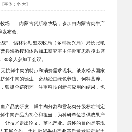
【字体：
小
大
】
右院牧场——内蒙古贺斯格牧场，参加由内蒙古肉牛产
牌发布会。
挑战”。锡林郭勒盟农牧局（乡村振兴局）局长张艳
席曹兵海教授和体系加工研究室主任孙宝忠教授出席
80余人参加了会议。
绍了无抗鲜牛肉的特点和消费需求现状。谈永松从国家
无抗鲜牛肉的诞生，必须经由绿色养殖、饲料营养、
局，狠抓全链闭环，注重科技创新与应用的结果，也
牛血产品的研发、鲜牛肉分割和雪花肉分级标准制定
的鲜牛肉产品为初心和担当，为科研单位提供成果产
级，让技术走出论文、落地产业。最终的目的是实现
入开展合作，为推动鲜牛肉产业高质量发展贡献力