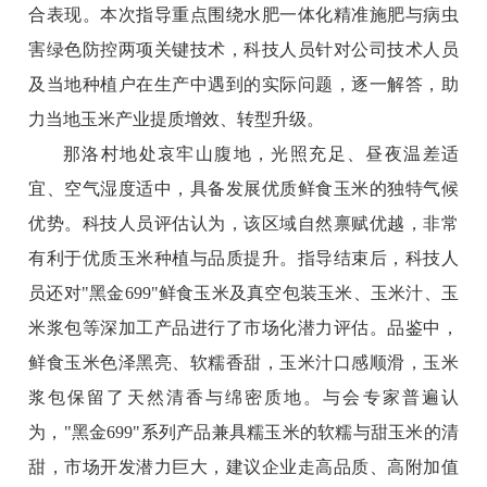
合表现。本次指导重点围绕水肥一体化精准施肥与病虫
害绿色防控两项关键技术，科技人员针对公司技术人员
及当地种植户在生产中遇到的实际问题，逐一解答，助
力当地玉米产业提质增效、转型升级。
那洛村地处哀牢山腹地，光照充足、昼夜温差适
宜、空气湿度适中，具备发展优质鲜食玉米的独特气候
优势。科技人员评估认为，该区域自然禀赋优越，非常
有利于优质玉米种植与品质提升。
指导结束后，科技人
员还对"黑金699"鲜食玉米及真空包装玉米、玉米汁、玉
米浆包等深加工产品进行了市场化潜力评估。品鉴中，
鲜食玉米色泽黑亮、软糯香甜，玉米汁口感顺滑，玉米
浆包保留了天然清香与绵密质地。与会专家普遍认
为，"黑金699"系列产品兼具糯玉米的软糯与甜玉米的清
甜，市场开发潜力巨大，建议企业走高品质、高附加值