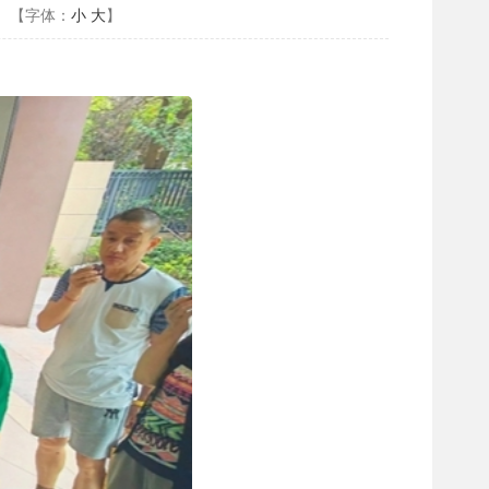
【字体：
小
大
】