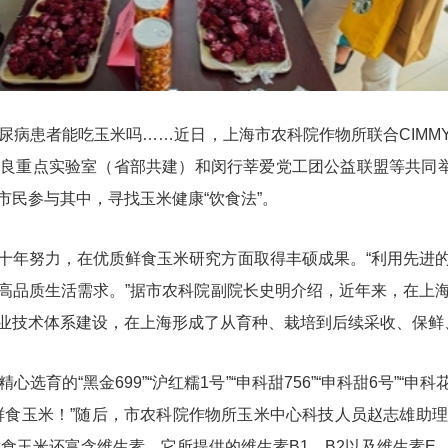
病患者能吃玉米吗……近日，上海市农科院作物所联合CIMM
良重点实验室（省部共建）和闵行莘爱党工团公益联盟等共同举
民参与其中，寻找玉米健康“饮食法”。
十年努力，在优质鲜食玉米研究方面取得丰硕成果。“利用先进
高品质生活需求。”据市农科院副院长史明介绍，近年来，在上
业技术体系建设，
在上海
形成了从育种、栽培到后续采收、保鲜
的“黑金699”“沪红糯1号”“申科甜756”“申科甜6号”
“申科
鲜食玉米！”随后，市农科院作物所玉米中心科技人员赵志雄
助理
食玉米还富含维生素，它所提供的维生素B1、B2以及维生素E