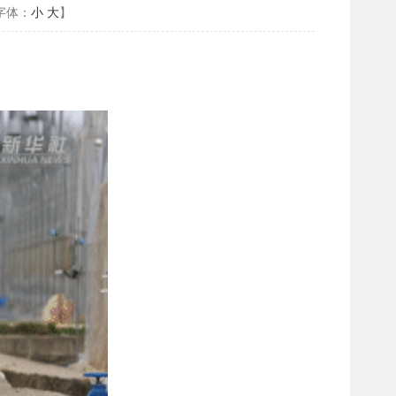
字体：
小
大
】