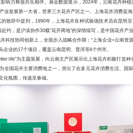
响力释放共生相伴。展会数据显示，2024年，云南花卉种植面
卉产业发展第一大省，世界三大花卉产区之一。上海花卉消费蓝
的致辞中提到，1990年，上海花卉良种试验场技术员在昆明呈
赴约，是沪滇协作30载“花开两地”的深情续写，是中国花卉产业
科技协同创新上，全面步入战略合作期；“上海企业+云南资源”“上
龙头企业的17个项目，覆盖云南昆明、普洱等6个州市。
er better life”为主题策展，向云南主产区展示出上海花卉积
为全国花卉主要消费地之一，突出了在多元花卉消费生活、国
文化氛围，传递至春城。