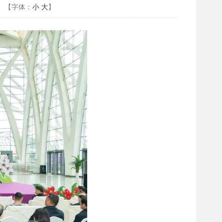
【字体：
小
大
】