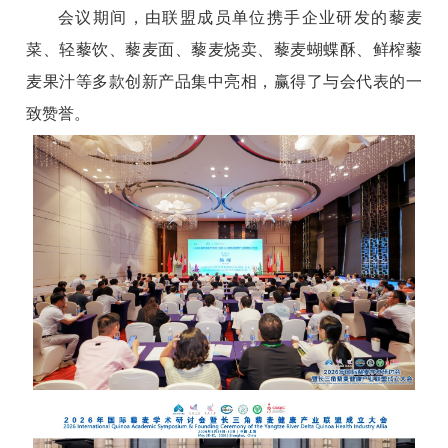
会议期间，由联盟成员单位携手企业研发的藜麦
菜、轻藜饮、藜麦面、藜麦烧卖、藜麦蝴蝶酥、鲜榨藜
麦果汁等多款创新产品集中亮相，赢得了与会代表的一
致赞誉。