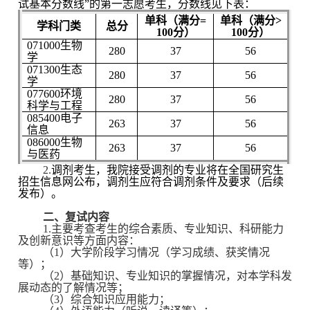
试基本分数线”的第一志愿考生，分数线见下表：
单科（满分=
单科（满分>
学科门类
总分
100分）
100分）
071000生物
280
37
56
学
071300生态
28
0
37
56
学
077600环境
28
0
37
56
科学与工程
085400电子
263
37
56
信息
086000生物
263
37
56
与医药
2.
调剂考生，我院接受调剂的专业将在全国研究生
招生信息网公布，调剂生应符合
调剂
条件及要求（后续
发布）。
二、复试内容
1.主要考查考生的综合素质、专业知识、科研能力
及创新意识等方面内容：
（1）大学阶段学习情况（学习成绩、获奖情况
等）；
（2）基础知识、专业知识的掌握情况，对本学科发
展动态的了解情况等；
（3）综合知识应用能力；