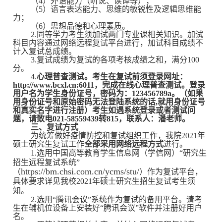
（4）外语能力（听说、读译等）；
（5）语言表达能力、思维的敏锐性及逻辑思维能
力；
（6）思想品德和心理素质。
2.同等学力考生须加试两门专业课相关知识。加试
科目内容通过网络远程复试平台进行，加试科目成绩不
计入复试总成绩。
3.复试成绩为复试的各项考核成绩之和，满
分
100
分
。
4.
心理普查测试。考生在复试前须登录网址：
http://www.bcxl.cn:6011，完成在线心理普查测试。登录
用户名为学生身份证号，密码为：123456789a。（如果
用身份证号和原始密码无法登陆系统的话,就用身份证号
和真实名字进行注册）考生如遇系统登录或者测试问
题，请致电021-58559439转815，联系人：潘老师。
三、复试方式
为统筹做好疫情防控和复试组织工作，我院2021年
硕士研究生复试工作
全部采用网络远程方式
进行。
1.
选用中国高等教育学生信息网（学信网）“研究生
招生远程复试系统”
https://bm.chsi.com.cn/ycms/stu/
（
）作为复试平台，
具体要求详见我校2021年硕士研究生招生复试考生须
知。
2.选用“腾讯会议”系统作为复试的备用平台。请考
生在辅机位设备上安装好“腾讯会议”软件并注册好用户
名。