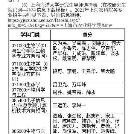
（6）上海海洋大学研究生导师选择表（
在
校研究生
院官网—招生信息下载模板）。2021年上海农科院各专
业招生导师见下表，导师信息链接：
https://yjszs.shou.edu.cn/Daoshi.aspx?
info_lb=532&flag=532&t=
=上海市农业科学院&lm=
学科门类
总分
朱为民、吴雪霞 、刘惠莉、何大
071000生物学
(01
乾、季香云、陈志伟、李春华、
与生命学院生物
严华祥、刘成洪、戴建军、谈永
学专业方向相同)
松、戴富明、曹黎明
071000生物学（
0
2
与食品学院生物
段可、李鹏、王建华、鲍大鹏
学专业方向相
同）
071300生态学
吕卫光、万年峰
077600环境科学
周胜、姚春霞、薛永
与工程
085400电子信息
(与信息学院计算
王运圣、李琳一
机技术方向
相同
)
谭琦、张劲松、赵志辉、宋卫
国、陈明杰、韩铮、尚晓冬、杨
焱、唐庆九、刘艳芳、贾薇、冯
086000生物与医
娜、尚俊军、唐利华、姚俊峰、