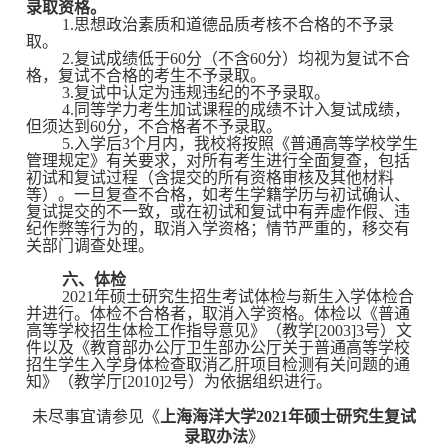
录取资格。
1.思想政治素质和道德品质考核不合格的不予录
取。
2.复试成绩低于60分（不含60分）均视为复试不合
格，复试不合格的考生不予录取。
3.复试中认定为违规违纪的不予录取。
4.同等学力考生加试课程的成绩不计入复试成绩，
但须达到60分，不合格者不予录取。
5.入学后3个月内，我校将按照《普通高等学校学生
管理规定》有关要求，对所有考生进行全面复查，包括
初试和复试过程（含提交的所有资格审核及其他材料
等）。一旦复查不合格，如考生学籍学历与初试确认、
复试提交的不一致，或在初试和复试中有弄虚作假、违
纪作弊等行为的，取消入学资格；情节严重的，移交有
关部门调查处理。
六、体检
2021年硕士研究生招生考试体检与新生入学体检合
并进行。体检不合格者，取消入学资格。体检以《普通
高等学校招生体检工作指导意见》（教学[2003]3号）文
件以及《教育部办公厅卫生部办公厅关于普通高等学校
招生学生入学身体检查取消乙肝项目检测有关问题的通
知》
（教学厅[2010]2号）为依据组织进行。
未尽事宜请参见《
上海海洋大学2021年硕士研究生复试
录取办法
》