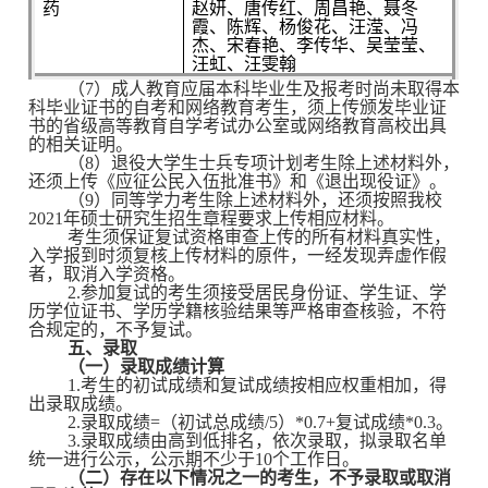
药
赵妍、唐传红、周昌艳、聂冬
霞、陈辉、杨俊花、汪滢、冯
杰、宋春艳、李传华、吴莹莹、
汪虹、汪雯翰
（7）成人教育应届本科毕业生及报考时尚未取得本
科毕业证书的自考和网络教育考生，须上传颁发毕业证
书的省级高等教育自学考试办公室或网络教育高校出具
的相关证明。
（8）退役大学生士兵专项计划考生除上述材料外，
还须上传《应征公民入伍批准书》和《退出现役证》。
（9）同等学力考生除上述材料外，还须按照我校
2021年硕士研究生招生章程要求上传相应材料。
考生须保证复试资格审查上传的所有材料真实性，
入学报到时须复核上传材料的原件，一经发现弄虚作假
者，取消入学资格。
2.参加复试的考生须接受居民身份证、学生证、学
历学位证书、学历学籍核验结果等严格审查核验，不符
合规定的，不予复试。
五、录取
（一）录取成绩计算
1.考生的初试成绩和复试成绩按相应权重相加，得
出录取成绩。
2.
录取成绩=（初试总成绩/5）*0.7+复试成绩*0.3。
3.录取成绩由高到低排名，依次录取，拟录取名单
统一进行公示，公示期不少于10个工作日。
（二）存在以下情况之一的考生，不予录取或取消