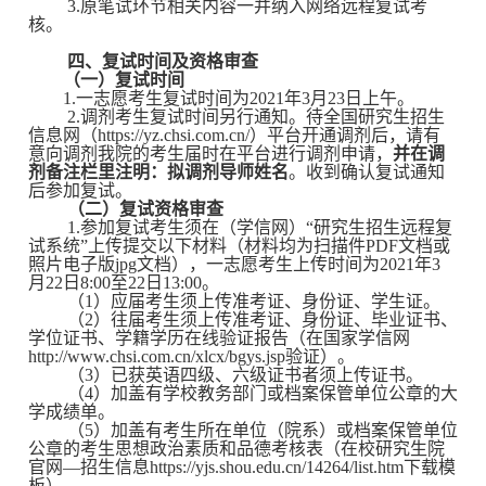
3.原笔试环节
相关内容一并纳入网络远程复试考
核。
四、复试时间及资格审查
（一）复试时间
1.一志愿考生复试时间为2021年3月23日上午。
2.调剂考生复试时间另行通知。
待全国研究生招生
信息网（
https://yz.chsi.com.cn/
）平台开通调剂后，请有
意向调剂我院的考生届时在平台进行调剂申请，
并在调
剂备注栏里注明：拟调剂导师姓名
。收到
确认
复试通知
后参加复试。
（二）复试资格审查
1.参加复试考生须在（学信网）“研究生招生远程复
试系统”上传提交以下材料（材料均为扫描件PDF文档或
照片电子版jpg文档）
，一志愿考生上传时间为2021年3
月22日8:00至22日13:00。
（1）应届考生须上传准考证、身份证、学生证。
（2）往届考生须上传准考证、身份证、毕业证书、
学位证书、学籍学历在线验证报告（在国家学信网
http://www.chsi.com.cn/xlcx/bgys.jsp验证）。
（3）已获英语四级、六级证书者须上传证书。
（4）加盖有学校教务部门或档案保管单位公章的大
学成绩单。
（5）加盖有考生所在单位（院系）或档案保管单位
公章的考生思想政治素质和品德考核表（
在
校研究生院
官网—招生信息https://yjs.shou.edu.cn/14264/list.htm下载模
板
）。