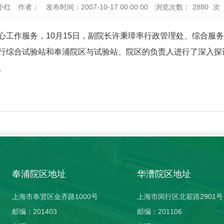
小红
作者：
发布时间：2007-10-17 00:00:00
浏览次数：
2880
次
作服务，10月15日，副院长许秉璋率行政管理处、综合服务
行综合试验站和奉浦院区与试验站、院区的负责人进行了深入探
。
奉浦院区地址
华漕院区地址
上海市奉贤区金齐路1000号
上海市闵行区北翟路2901号
邮编：201403
邮编：201106