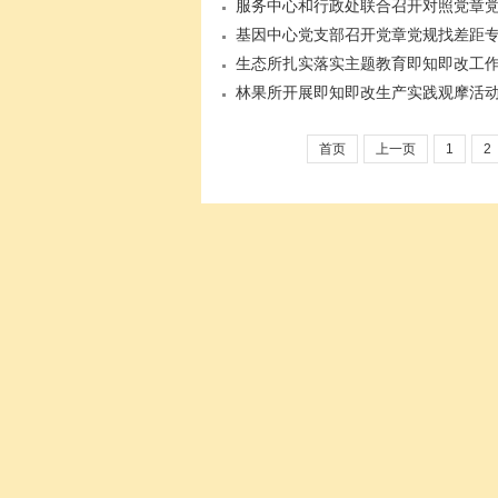
服务中心和行政处联合召开对照党章
基因中心党支部召开党章党规找差距
生态所扎实落实主题教育即知即改工作
林果所开展即知即改生产实践观摩活
首页
上一页
1
2