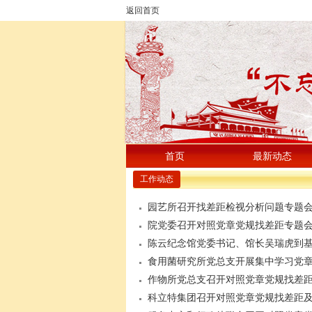
返回首页
首页
最新动态
工作动态
园艺所召开找差距检视分析问题专题
院党委召开对照党章党规找差距专题
陈云纪念馆党委书记、馆长吴瑞虎到
食用菌研究所党总支开展集中学习党
作物所党总支召开对照党章党规找差
科立特集团召开对照党章党规找差距