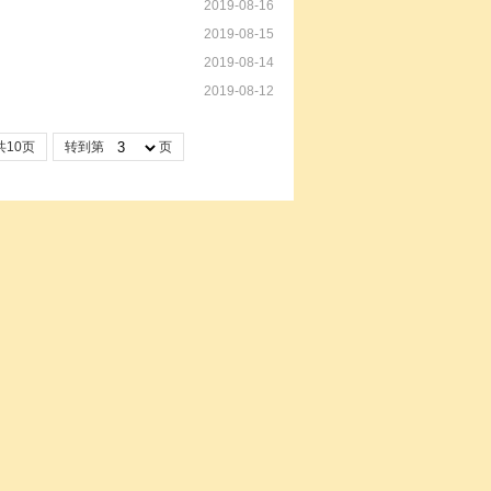
2019-08-16
2019-08-15
2019-08-14
2019-08-12
共10页
转到第
页