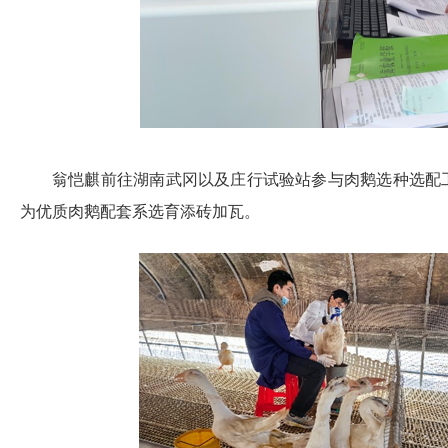
翁恺麒前往湖南武冈以及庄行试验站参与肉鹅选种选配
为优质肉鹅配套系选育添砖加瓦。