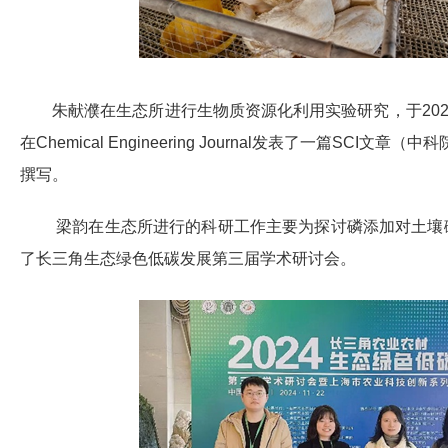
朱献濮在生态所进行生物质资源化利用实验研究，于
20
在
Chemical Engineering Journal
发表了一篇
SCI
文章（中科
撰写。
梁韵在生态所进行的科研工作主要为探讨磷添加对土壤
了长三角生态绿色低碳发展第三届学术研讨会。