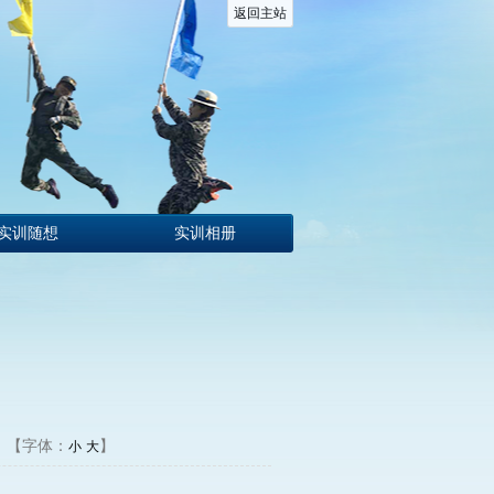
返回主站
实训随想
实训相册
【字体：
】
小
大