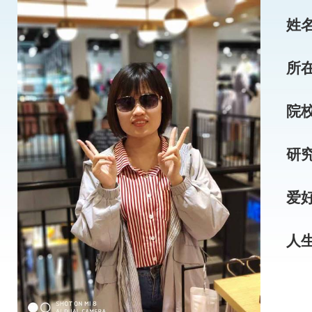
姓
所
院
研
爱
人