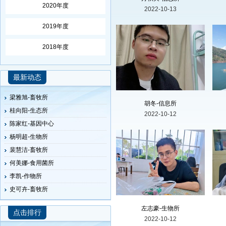
李文云-食用菌所
2020年度
2022-10-13
杨云尧-林果所
2019年度
朱凯-作物所
李治飞-基因中心
2018年度
王格-庄行综合试验站
王一凝-生物所
最新动态
张月美-作物所
梁雅旭-畜牧所
胡冬-信息所
桂向阳-生态所
2022-10-12
陈家红-基因中心
杨明超-生物所
裴慧洁-畜牧所
何美娜-食用菌所
李凯-作物所
史可卉-畜牧所
刘建国-基因中心
左志豪-生物所
李冰-食用菌所
点击排行
2022-10-12
许毛斗-庄行综合试验站