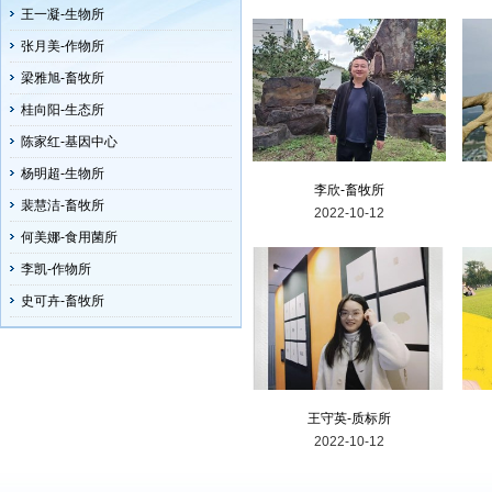
王一凝-生物所
陈川-生物所
张月美-作物所
孙萌-财会中心
梁雅旭-畜牧所
王冰倩-生态所
桂向阳-生态所
黄睿涵-质标所
赵志雄-作物所
陈家红-基因中心
张云超-基因中心
杨明超-生物所
李欣-畜牧所
王敬涵-质标所
裴慧洁-畜牧所
2022-10-12
唐承翰-庄行综合试验站
何美娜-食用菌所
李庭婉-生物所
李凯-作物所
蒋小峰-生态所
史可卉-畜牧所
余莉-财会中心
陈彦汲-畜牧所
李文云-食用菌所
杨云尧-林果所
王守英-质标所
朱凯-作物所
2022-10-12
李治飞-基因中心
王格-庄行综合试验站