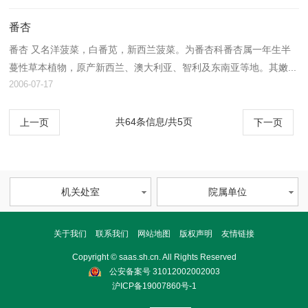
番杏
番杏 又名洋菠菜，白番苋，新西兰菠菜。为番杏科番杏属一年生半
蔓性草本植物，原产新西兰、澳大利亚、智利及东南亚等地。其嫩...
2006-07-17
共64条信息/共5页
上一页
下一页
机关处室
院属单位
关于我们
联系我们
网站地图
版权声明
友情链接
Copyright © saas.sh.cn. All Rights Reserved
公安备案号 31012002002003
沪ICP备19007860号-1