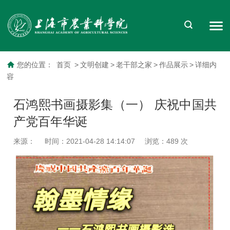
您的位置：
首页
>
文明创建
>
老干部之家
>
作品展示
>
详细内
容
石鸿熙书画摄影集（一） 庆祝中国共
产党百年华诞
来源：
时间：2021-04-28 14:14:07
浏览：
489
次