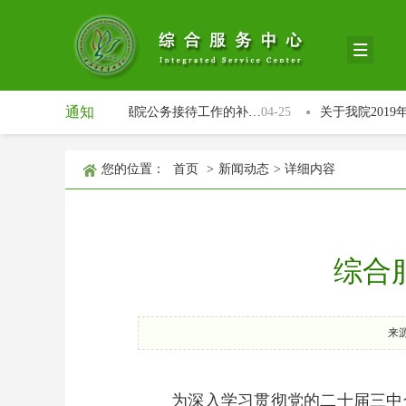
通知
关于进一步规范和加强院公务接待工作的补…
04-25
关于我院2019
您的位置：
首页
>
新闻动态
>
详细内容
综合
来
为深入学习贯彻党的二十届三中