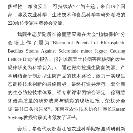
多样性、粮食安全、可持续农业”为主题，来自19个国
家，涉及农业科学、生物技术和食品科学等研究领域的
220余位专家学者参会交流。
我院生态所副所长徐丽慧应邀在大会“植物保护”分
会场上作了题为“Biocontrol Potential of Rhizospheric
Bacillus Strains Against Sclerotinia minor Jagger Causing
Lettuce Drop”的报告。报告以蔬菜土传病害菌核病的发生
规律研究为科学切入点，通过靶向挖掘生防菌资源、产
学研结合研制新型生防产品的技术路径，致力于实现生
态调控技术创新的最终目标，最终打造并示范一套全新
的生态防控技术体系。经专家评审团综合评定，徐丽慧
凭借高质量的研究成果与精彩的现场汇报，荣获分会
场“最佳口头报告奖”。东南亚农业技术协会理事长Kasem
Soytong教授给获奖者颁发了证书。
会后，参会代表赴浙江省农业科学院杨渡科研创新