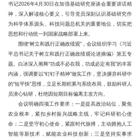
书记2026年4月30日在加强基础研究座谈会重要讲话精
神，深入解读核心要义，引导党员深刻认识基础研究作
为科学体系源头、科技问题总机关的重要地位，切实把
思想和行动统一到国家战略部署上来。
围绕“树立和践行正确政绩观”，会议组织学习《习近
平总书记关于树立和践行正确政绩观论述摘编》第五专
题。白冰深入阐释“功成不必在我，功成必定有我”的丰富
内涵，强调要以“钉钉子精神”做实工作，坚决摒弃科研中
的“短平快”思维，立足长期积累与系统布局，鼓励科研人
员潜心钻研，杜绝因短期目标偏离主攻方向。
会议明确四项工作要求：一是提高政治站位，聚焦
农业根本，紧扣乡村振兴战略主线，牢记科研初心使
命；二是坚守初心使命，紧跟时代脉搏，主动拥抱人工
智能等新技术，赋能农业科技创新；三是坚持实事求