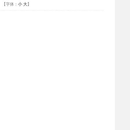
【字体：
小
大
】