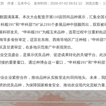
究所
作者：玉米中心
发布时间：2026-07-02 09:51:12
浏览次数：
1
圆满落幕。本次大会配套开展110亩田间品种展示，汇集全国10
糯191”和“申科甜756”从2191个参展品种中脱颖而出，双双
展科研攻关。“申科糯191”为糯玉米品种，选育过程中注重籽
等多省份审定，适宜在东南、西南等地区广泛种植；“申科甜75
区及甘肃审定，在多地示范推广中表现突出。
交流盛会，是展示优良品种、促进成果转化的关键平台。此次“申科
的重要窗口。通过种博会这一窗口，“申科糯191”和“申科甜
种业企业紧密合作，推动品种从实验室走向田间地头。未来，
求的优良品种，为保障国家粮食安全、推动农业现代化贡献力量