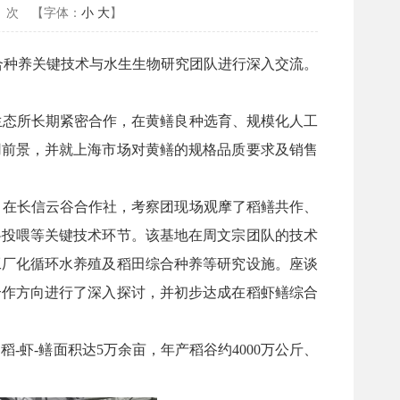
次
【字体：
小
大
】
态综合种养关键技术与水生生物研究团队进行深入交流。
生态所长期紧密合作，在黄鳝良种选育、规模化人工
用前景，并就上海市场对黄鳝的规格品质要求及销售
。在长信云谷合作社，考察团现场观摩了稻鳝共作、
料投喂等关键技术环节。该基地在周文宗团队的技术
工厂化循环水养殖及稻田综合种养等研究设施。座谈
合作方向进行了深入探讨，并初步达成在稻虾鳝综合
虾-鳝面积达5万余亩，年产稻谷约4000万公斤、