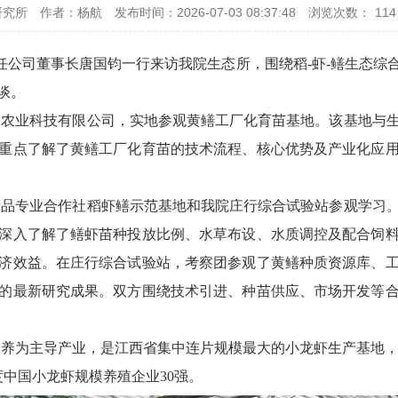
研究所
作者：杨航
发布时间：2026-07-03 08:37:48
浏览次数：
114
有限责任公司董事长唐国钧一行来访我院生态所，围绕稻-虾-鳝生
谈。
豚农业科技有限公司，实地参观黄鳝工厂化育苗基地。该基地与
重点了解了黄鳝工厂化育苗的技术流程、核心优势及产业化应
产品专业合作社稻虾鳝示范基地和我院庄行综合试验站参观学习
深入了解了鳝虾苗种投放比例、水草布设、水质调控及配合饲
济效益。在庄行综合试验站，考察团参观了黄鳝种质资源库、
的最新研究成果。双方围绕技术引进、种苗供应、市场开发等
为主导产业，是江西省集中连片规模最大的小龙虾生产基地，稻-
年度中国小龙虾规模养殖企业30强。