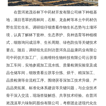
在普洱淞茂谷林下中药材开发有限公司林下种植基
地，满目苍翠的雨林间，石斛、龙血树等本土中药材仿
野生茁壮生长。调研组仔细查看作物生长态势与土壤环
境，认真了解林下套种、生态养护、良种选育等种植模
式，细致询问成活率、生长周期、绿色防虫等关键技术
要点。随后，调研组先后到访普洱良品益康药业有限公
司中药饮片加工厂、云南维特生物科技有限公司云茯苓
加工车间，实地参观加工流水线、质量检测实验室及成
品仓储车间，细致查看云茯苓分拣、烘干、精深加工、
品质检测等全流程工序。围绕茯苓深加工技术升级、产
品品类拓展、标准化体系建设等关键问题，与企业技术
骨干深入交流，现场答疑解惑、共享技术经验。在普洱
淞茂滇草六味制药股份有限公司，考察团走进现代化生