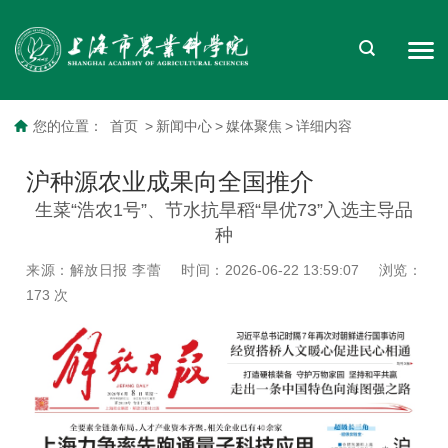
您的位置：
首页
>
新闻中心
>
媒体聚焦
>
详细内容
沪种源农业成果向全国推介
生菜“浩农1号”、节水抗旱稻“旱优73”入选主导品
种
来源：解放日报 李蕾
时间：2026-06-22 13:59:07
浏览：
173
次