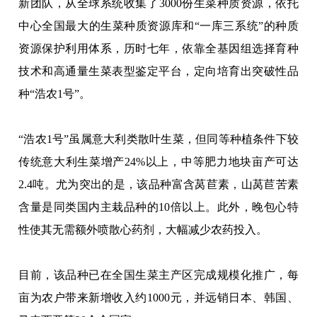
新团队，从全球系统收集了3000份生菜种质资源，依托
中心全国最大的生菜种质资源库和“一库三系统”的种质
资源保护利用体系，历时七年，依靠全基因组选择育种
技术和高通量生菜表型鉴定平台，定向培育出突破性品
种“浩农1号”。
“浩农1号”虽属意大利类散叶生菜，但同等种植条件下较
传统意大利生菜增产24%以上，中等肥力地块亩产可达
2.4吨。尤为突出的是，该品种富含莴苣素，山莴苣苦素
含量是同类国内主栽品种的10倍以上。此外，晚包心特
性使其无需额外喷散心药剂，大幅减少农药投入。
目前，该品种已在全国生菜主产区完成规模化推广，每
亩为农户带来新增收入约1000元，并远销日本、韩国、