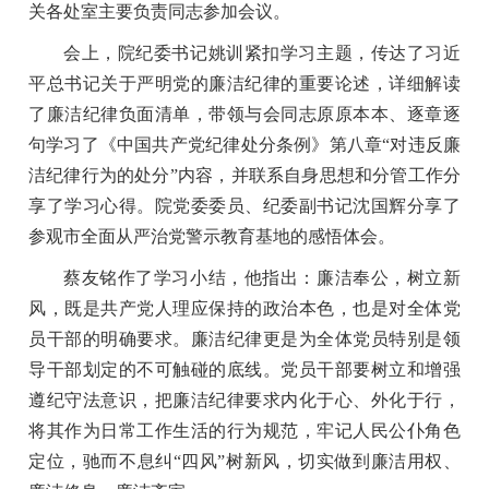
关各处室主要负责同志参加会议。
会上，院纪委书记姚训紧扣学习主题，传达了习近
平总书记关于严明党的廉洁纪律的重要论述，详细解读
了廉洁纪律负面清单，带领与会同志原原本本、逐章逐
句学习了《中国共产党纪律处分条例》第八章“对违反廉
洁纪律行为的处分”内容，并联系自身思想和分管工作分
享了学习心得。院党委委员、纪委副书记沈国辉分享了
参观市全面从严治党警示教育基地的感悟体会。
蔡友铭作了学习小结，他指出：廉洁奉公，树立新
风，既是共产党人理应保持的政治本色，也是对全体党
员干部的明确要求。廉洁纪律更是为全体党员特别是领
导干部划定的不可触碰的底线。党员干部要树立和增强
遵纪守法意识，把廉洁纪律要求内化于心、外化于行，
将其作为日常工作生活的行为规范，牢记人民公仆角色
定位，驰而不息纠“四风”树新风，切实做到廉洁用权、