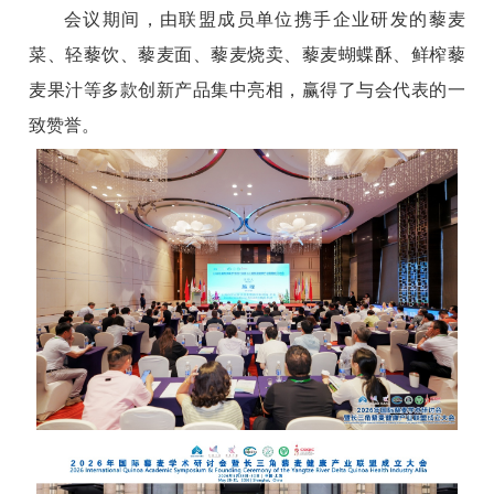
会议期间，由联盟成员单位携手企业研发的藜麦
菜、轻藜饮、藜麦面、藜麦烧卖、藜麦蝴蝶酥、鲜榨藜
麦果汁等多款创新产品集中亮相，赢得了与会代表的一
致赞誉。