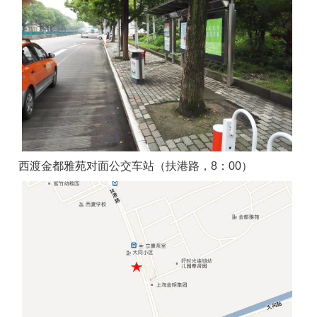
西渡金都雅苑对面公交车站（扶港路，8：00）