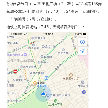
育场站3号口 ）→莘庄北广场（7：35）→宝城路158弄
莘城公寓1号门斜对面（7：40）→S4高速→奉浦院区。
（车辆编号：7号,37座1辆）。
地铁上海体育场站（7∶15，天钥桥路3号口）：