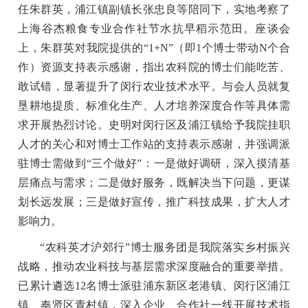
任朱群英，浦江镇副镇长张忠良等陪同下，实地考察了
上海谷杰粮食专业合作社节水抗早稻示范田。座谈会
上，朱群英对我院提供的“1+N”（即1个博士带动N个合
作）资源支持表示感谢，指出农科院的博士们能吃苦、
敢试错，显著提升了闵行农业技术水平。与会人员就复
垦耕地提质、标准化生产、人才培养深度合作等具体需
求开展热烈讨论。史明对闵行区及浦江镇给予我院挂职
人才的关心和对博士工作站的支持表示感谢，并强调派
驻博士需做到“三个做好”：一是做好调研，深入摸清基
层痛点与需求；二是做好服务，既解决当下问题，更谋
划长远发展；三是做好宣传，推广科技成果，扩大人才
影响力。
“农科英才沪郊行”博士服务团是我院落实乡村振兴
战略，推动农业科技与基层需求深度融合的重要举措。
已累计遴选12名博士派驻浦东新区老港镇、闵行区浦江
镇、奉贤区青村镇，深入企业、合作社一线开展技术指