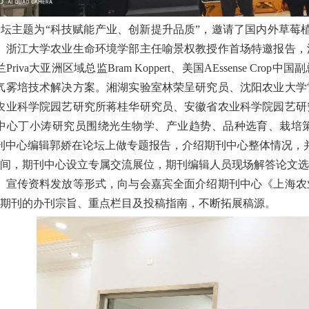
论坛主题为“科技赋能产业、创新提升品质”
，邀请了国内外草莓
、浙江大学农业生命环境学部主任喻景权教授作首场特邀报告，
兰
Priva大亚洲区域
总监
Bram Koppert、美国AEssense
Crop
中国副
气雾培技术解决方案。湘湖实验室林荣呈研究员、沈阳农业大学
农业科学院园艺研究所蒋桂华研究员、安徽省农业科学院园艺研
中心丁小涛研究员围绕光生物学、产业趋势、品种选育、栽培
刊中心编辑郭娇在论坛上做专题报告，介绍期刊中心整体情况，
间，期刊中心
设立专属交流展位，
期刊编辑人员
现场解答论文选
、宣传资料发放等形式，向与会嘉宾全面介绍
期刊中心《上海农
期刊的办刊宗旨、重点栏目及投稿指南
，不断拓展稿源
。