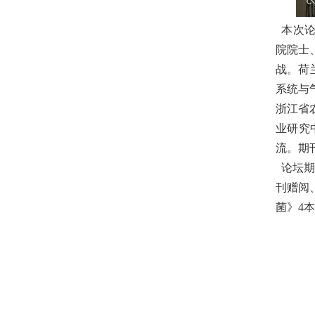
本次
院院士
战。荷
系统与
浙江省
业研究
流
。期
论坛期
刊赠阅
菌》4本