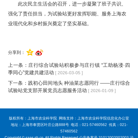
此次民主生活会的召开，进一步凝聚了班子共识、
强化了责任担当，为试验站更好发挥职能、服务上海农
业现代化和乡村振兴奠定了坚实基础。
分享到：
上一条：
庄行综合试验站积极参与庄行镇 “工助杨溇·四
季同心”党建共建活动
[ 2026-03-05 ]
下一条：
践初心田间地头 种油菜志愿同行 ——庄行综合
试验站党支部开展党员志愿服务活动
[ 2026-01-09 ]
版权所有：上海市农业科学院 网络支持：上海市农业科学院信息化办公室
地址：上海市奉贤区叶庄公路888号 电话：021-57460562 传真：021-
57460562
Copyright © saas.sh.cn. All Rights Reserved 公安备案号 31012002002003 沪