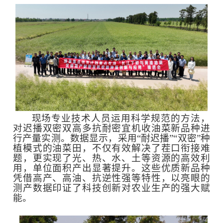
现场专业技术人员运用科学规范的方法，
对迟播双密双高多抗耐密宜机收油菜新品种进
行产量实测。数据显示，采用“耐迟播”“双密”种
植模式的油菜田，不仅有效解决了茬口衔接难
题，更实现了光、热、水、土等资源的高效利
用，单位面积产出显著提升。这些优质新品种
凭借高产、高油、抗逆性强等特性，以亮眼的
测产数据印证了科技创新对农业生产的强大赋
能。