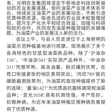
来，光明农发集团将坚定不移地走科技创新驱
动的农业发展道路，依托油菜产业技术体系平
台，持续关注油菜产业的发展动态，不断引进
优质种质资源，吸收先进的农业技术和管理经
验，提升生产化水平和综合效益；加强与科研
院校的合作，共同攻克油菜种植领域的关键难
题，为油菜产业的发展注入新的活力。
会议上午，与会人员走进位于上海崇明的
油菜示范种植基地进行观摩。现场展示了多个
各具特色的甘蓝型油菜新品种。除了‘沪油杂
156’、‘中油杂501’实际测产品种外，‘中油杂
311’凭借早熟、高含油量、耐迟播的优势，在
茬口衔接紧张的地区表现突出；‘鸿优789’能抗
磺酰脲类除草剂，为油菜的高效种植提供了新
的选择；‘嘉油1427’为优质高抗菌核病常规油菜
品种；‘圣光165R’具有抗倒性强，丰产性好，
抗根肿病，为近年来油菜种植区根肿病危害提
供了优质种源。