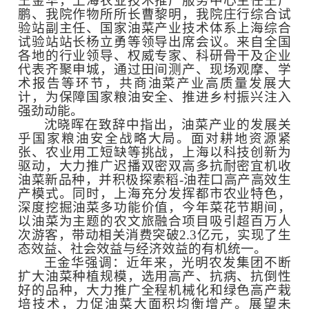
王金华，上海农业技术推广服务中心主任王广
鹏、我院作物所所长曹黎明，我院庄行综合试
验站副主任、国家油菜产业技术体系上海综合
试验站站长杨立勇等领导出席会议。
来
自全国
各地的行业领导、权威专家、科研骨干及企业
代表齐聚申城，通过田间测产、现场观摩、学
术报告等环节，共商油菜产业高质量发展大
计，为保障国家粮油安全、推进乡村振兴注入
强劲动能。
沈晓晖在致辞中指出，油菜产业的发展关
乎国家粮油安全战略大局。面对耕地资源紧
张、农业用工短缺等挑战，上海以科技创新为
驱动，大力推广迟播双密双高多抗耐密宜机收
油菜新品种，并积极探索稻-油茬口高产高效生
产模式。同时，上海充分发挥都市农业特色，
深度挖掘油菜多功能价值，今年菜花节期间，
以油菜为主题的农文旅融合项目吸引超百万人
次游客，带动相关消费突破2.3亿元，实现了生
态效益、社会效益与经济效益的有机统一。
王金华强调：近年来，光明农发集团不断
扩大油菜种植规模，选用高产、抗病、抗倒性
好的品种，大力推广全程机械化和绿色高产栽
培技术，力促油菜大面积均衡增产。展望未