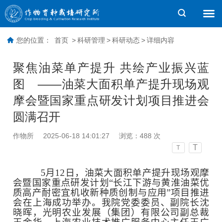
您的位置：
首页
>
科研管理
>
科研动态
>
详细内容
聚焦油菜单产提升 共绘产业振兴蓝
图 ——油菜大面积单产提升现场观
摩会暨国家重点研发计划项目推进会
圆满召开
作物所
2025-06-18 14:01:27
浏览：
488
次
T
T
5月1
2日
，油菜大面积单产提升现场观摩
会暨国家重点研发计划“长江下游与黄淮油菜优
质高产耐密宜机收新种质创制与应用”项目推进
会在上海成功举办。我院党委委员、副院长沈
晓晖，光明农业发展（集团）有限公司副总裁