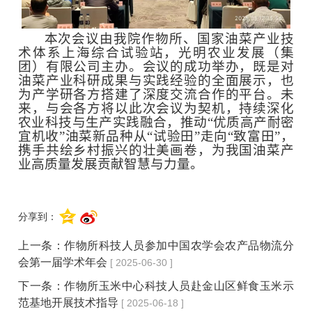
本次会议由我院作物所、国家油菜产业技
术体系上海综合试验站，
光明农业发展（集
团）有限公司主办。
会议的成功举办，既是对
油菜产业科研成果与实践经验的全面展示，也
为产学研各方搭建了深度交流合作的平台。未
来，与会各方将以此次会议为契机，持续深化
农业科技与生产实践融合，推动“优质高产耐密
宜机收”油菜新品种从“试验田”走向“致富田”，
携手共绘乡村振兴的壮美画卷，为我国油菜产
业高质量发展贡献智慧与力量。
分享到：
上一条：
作物所科技人员参加中国农学会农产品物流分
会第一届学术年会
[ 2025-06-30 ]
下一条：
作物所玉米中心科技人员赴金山区鲜食玉米示
范基地开展技术指导
[ 2025-06-18 ]