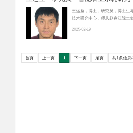
王运圣，博土，研究员，博土生导
技术研究中心，师从赵春江院土做
获得镇江市“金山英才"现代农业
2025-02-19
过...
首页
上一页
1
下一页
尾页
共1条信息/