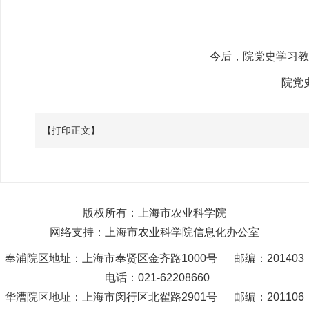
今后，院党史学习教
院党
【打印正文】
版权所有：上海市农业科学院
网络支持：上海市农业科学院信息化办公室
奉浦院区地址：上海市奉贤区金齐路1000号 邮编：201403
电话：021-62208660
华漕院区地址：上海市闵行区北翟路2901号 邮编：201106