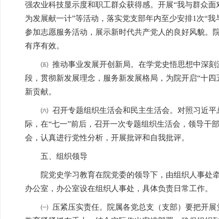
强农业科技显示度和职工群众获得感。开展“我与群众面对面
为发展献一计”等活动，落实党支部年内至少安排1次“
参加志愿服务活动，展示新时代共产党人的良好风貌。院
有序有效。
㈤ 推动事业发展开创新局。在学党史悟思想中深
段，贯彻新发展理念，服务新发展格局，为院开启“十四
新贡献。
㈥ 召开专题组织生活会和民主生活会。对照习近平
际，在“七一”前后，召开一次专题组织生活会，领导干
会，认真进行党性分析，开展批评和自我批评。
五、组织领导
院党史学习教育在院党委的领导下，由组织人事处
办公室，办公室设在组织人事处，具体负责日常工作。
㈠ 压紧压实责任。院属各党总支（支部）要把开