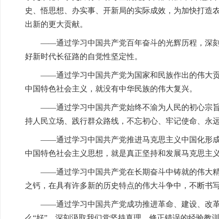
史、悟思想、办实事、开新局的实际成效，为加快打造
出新的更大贡献。
——通过学习中国共产党百年奋斗的光辉历程，深
好新时代长征路的自觉性坚定性。
——通过学习中国共产党为国家和民族作出的伟大
中国特色社会主义，就没有中华民族的伟大复兴。
——通过学习中国共产党始终不渝为人民的初心宗
持人民立场、践行群众路线，不忘初心、牢记使命、永
——通过学习中国共产党推进马克思主义中国化形
中国特色社会主义思想，就是真正坚持和发展马克思主
——通过学习中国共产党在长期奋斗中铸就的伟大
之钙，在具有许多新的历史特点的伟大斗争中，不断书
——通过学习中国共产党成功推进革命、建设、改革
么“好”，深刻汲取我们党坚持真理、修正错误的经验教