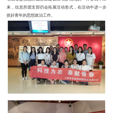
来，信息所团支部仍会拓展活动形式，在活动中进一步
抓好青年的思想政治工作。