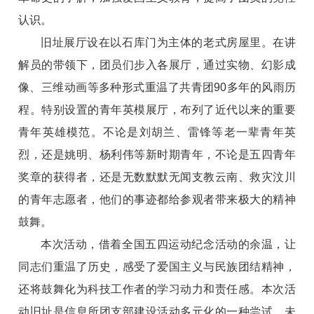
认识。
旧址展厅设在以石库门为主体的老式房屋里。在讲
解员的带领下，团员们步入各展厅，通过实物、幻影成
像、三维动画等多种形式重温了共青团90多年的风雨历
程。特别设置的青年英模展厅，布列了近代以来的重要
青年英雄模范。不论是刘胡兰、雷锋等老一辈青年英
烈，还是姚明、杨利伟等新时期青年，不论是五四青年
奖章的获得者，还是无数默默无闻支教云南、救灾汶川
的青年志愿者，他们的事迹都给参观者带来极大的精神
鼓舞。
本次活动，借着全国五四运动纪念活动的余温，让
同志们重温了历史，感受了爱国主义与民族团结精神，
还将鼓舞化为科技工作者的学习动力和责任感。本次活
动旧址是信息所团支部建设活动多元化的一种尝试，未