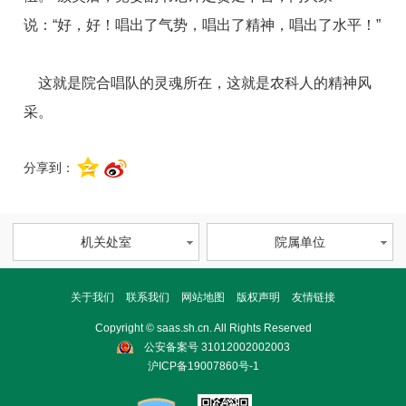
说：“好，好！唱出了气势，唱出了精神，唱出了水平！”
这就是院合唱队的灵魂所在，这就是农科人的精神风
采。
分享到：
机关处室
院属单位
关于我们
联系我们
网站地图
版权声明
友情链接
Copyright © saas.sh.cn. All Rights Reserved
公安备案号 31012002002003
沪ICP备19007860号-1