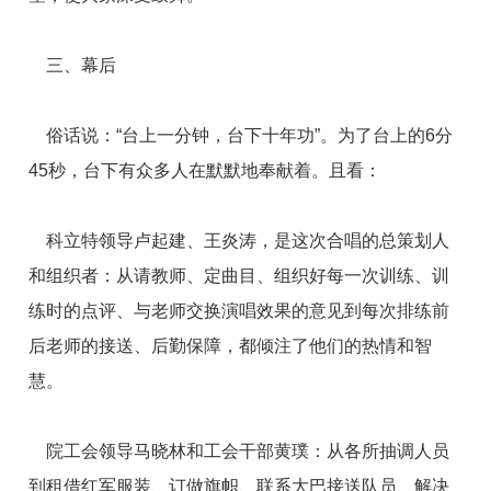
三、幕后
俗话说：“台上一分钟，台下十年功”。为了台上的6分
45秒，台下有众多人在默默地奉献着。且看：
科立特领导卢起建、王炎涛，是这次合唱的总策划人
和组织者：从请教师、定曲目、组织好每一次训练、训
练时的点评、与老师交换演唱效果的意见到每次排练前
后老师的接送、后勤保障，都倾注了他们的热情和智
慧。
院工会领导马晓林和工会干部黄璞：从各所抽调人员
到租借红军服装、订做旗帜、联系大巴接送队员、解决