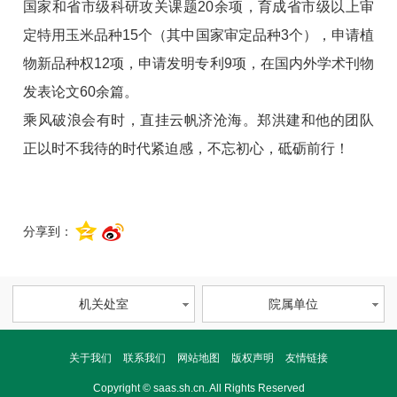
国家和省市级科研攻关课题20余项，育成省市级以上审
定特用玉米品种15个（其中国家审定品种3个），申请植
物新品种权12项，申请发明专利9项，在国内外学术刊物
发表论文60余篇。
乘风破浪会有时，直挂云帆济沧海。郑洪建和他的团队
正以时不我待的时代紧迫感，不忘初心，砥砺前行！
分享到：
机关处室
院属单位
关于我们
联系我们
网站地图
版权声明
友情链接
Copyright © saas.sh.cn. All Rights Reserved