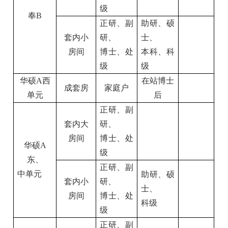
级
奉B
正研、副
助研、硕
套内小
研、
士、
房间
博士、处
本科、科
级
级
华硕A西
在站博士
成套房
家庭户
单元
后
正研、副
套内大
研、
房间
博士、处
华硕A
级
东、
正研、副
中单元
助研、硕
套内小
研、
士、
房间
博士、处
科级
级
正研、副