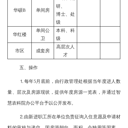
研、
华硕B
单间房
博士、处
级
单间公
本科、科
华红楼
卫
级
高层次人
市区
成套房
才
五、操作
⒈每年5月底前，由行政管理处根据当年度进人数
量、层次及房源现状，提供年度房源一览表，并通过智
慧农科院办公平台予以公开发布。
⒉由新进职工所在单位负责征询入住意愿及申请材
料的审核与递交。因房源朝向、面积、合独用等因素，