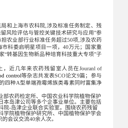
监局和上海市农科院,涉及标准任务制定、残
残留风险评估与管控关键技术研究与应用”参
承担农业部行业标准任务超过50项,涉及农药
海市科委启明星项目一项，40万元；国家重
家“转基因生物新品种培育科技重大专项”子
上，近几年来农药残留室人员在
Jouranl of
od
control
等杂志共发表S
CO
论文
9
篇；参与
的四种
A
型单端孢霉烯族类毒素同时富集净
业部农药检定所、中国农业科学院植物保护
日本岛津公司等多个企事业单位。主要包括
科院-岛津企业联合实验室。围绕农药残留
科学院植物保护研究所、中国植物保护学会
织的会议交流40余人次。