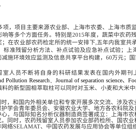
。
多项，项目主要来源农业部、上海市农委、上海市质
响等多个方面任务。特别是2015年度，蔬菜中农药
等奖；在农业部农药检定所的统一安排下,五年内我室共
、标准残留分析方法、补点试验及应急补点试验；上
减施环境效应监测及信息共享平台构建，60万元；国
留室人员不断将自身的科研结果发表在国内外期刊
d Pollution Research、Journal of separation science
、Fo
填料的新型固相萃取柱可以同时对玉米、小麦和大米中
同时，和国内外相关单位和专家开展多次交流、涉及农
保护学会青年委员会、安徽农业大学、地方各农科院及
中心，与国际知名分析仪器制造商签署成立：上海市农
议。同时，农药残留室人员参加农业部药检所、国农业
网络SELAMAT、中国农药发展与应用协会等单位组