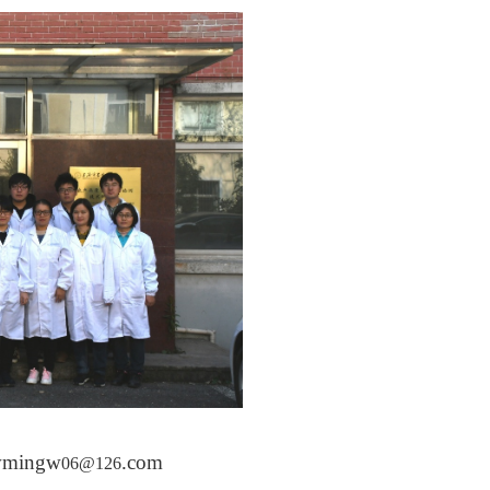
ingw
.com
06@126