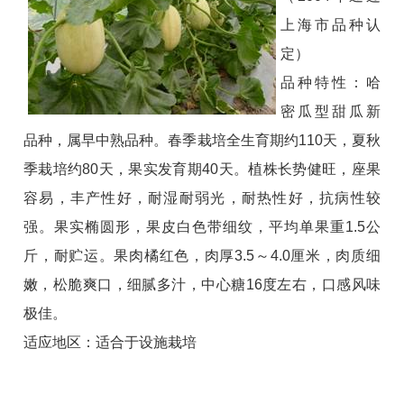
上海市品种认
定）
品种特性：哈
密瓜型甜瓜新
品种，属早中熟品种。春季栽培全生育期约110天，夏秋
季栽培约80天，果实发育期40天。植株长势健旺，座果
容易，丰产性好，耐湿耐弱光，耐热性好，抗病性较
强。果实椭圆形，果皮白色带细纹，平均单果重1.5公
斤，耐贮运。果肉橘红色，肉厚3.5～4.0厘米，肉质细
嫩，松脆爽口，细腻多汁，中心糖16度左右，口感风味
极佳。
适应地区：适合于设施栽培