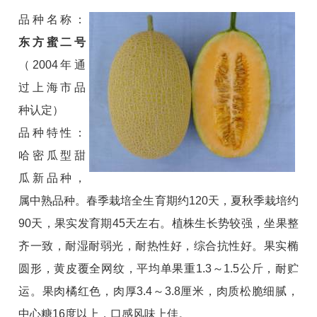
品种名称：
东方蜜二号
（2004年通
过上海市品
种认定）
品种特性：
哈密瓜型甜
瓜新品种，
属中熟品种。春季栽培全生育期约120天，夏秋季栽培约
90天，果实发育期45天左右。植株生长势较强，坐果整
齐一致，耐湿耐弱光，耐热性好，综合抗性好。果实椭
圆形，黄皮覆全网纹，平均单果重1.3～1.5公斤，耐贮
运。果肉橘红色，肉厚3.4～3.8厘米，肉质松脆细腻，
中心糖16度以上，口感风味上佳。