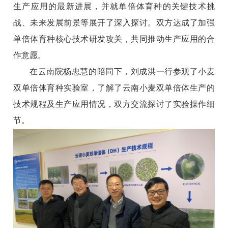
生产应用的最新进展，并就单倍体育种的关键技术挑
战、未来发展前景等展开了深入探讨。双方达成了加强
单倍体育种核心技术研发攻关，共同推动生产应用的合
作意愿。
在云南院杨忠慧的陪同下，刘成洪一行参观了小麦
双单倍体育种实验室，了解了云南小麦双单倍体生产的
技术规程及生产应用情况，双方交流探讨了实验操作细
节。