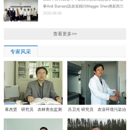
事Ardi Barnard及政策顾问Maggie Shen携新西兰
AgriZeroNZ技术孵育部门负责人Deborah Roche、
2026-08-06
投资经理Danielle Ha...
查看更多>>
专家风采
蒋杰贤 研究员 农林害虫监测
吕卫光 研究员 农业环境污染治
与防治、农产品安全与农药污染
理与修复、土壤障碍机理与修
控制
复、农业环境监测与评价、生态
农业发展模式