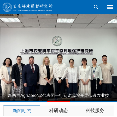
新西兰AgriZeroNZ代表团一行到访我院开展低碳农业技
1
2
3
4
5
术交流
科研动态
科技服务
新闻动态