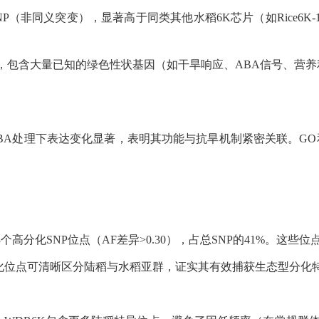
NP（非同义突变），显著高于同类其他水稻6K芯片（如Rice6K-
因，包含大量已知的绿色性状基因（如干旱响应、ABA信号、营养利用
BA处理下表达变化显著，表明其功能与抗旱机制紧密关联。GO
个高分化SNP位点（AF差异>0.30），占总SNP的41%。这
分化位点可清晰区分陆稻与水稻亚群，证实其有效捕获生态型分化