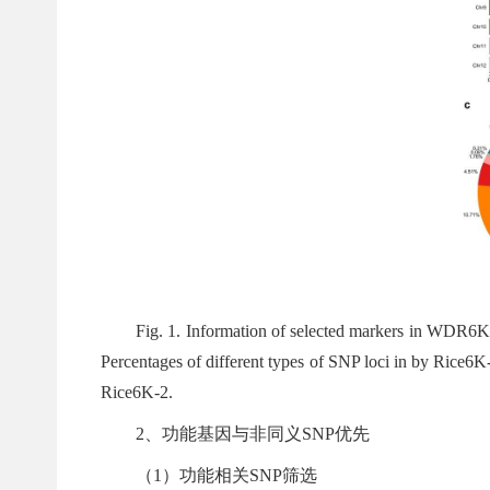
Fig. 1. Information of selected markers in WDR6K
Percentages of different types of SNP loci in by Rice6
Rice6K-2.
2、功能基因与非同义SNP优先
（1）功能相关SNP筛选