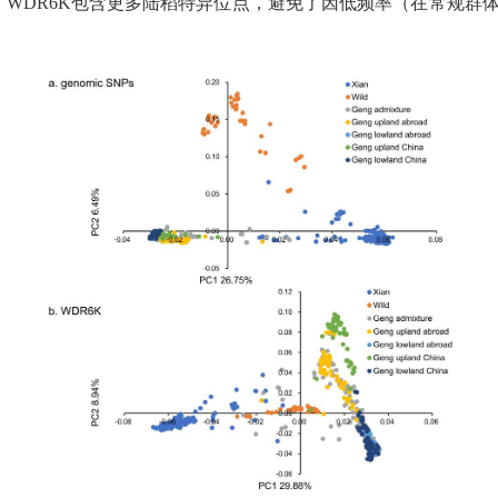
1/2），WDR6K包含更多陆稻特异位点，避免了因低频率（在常