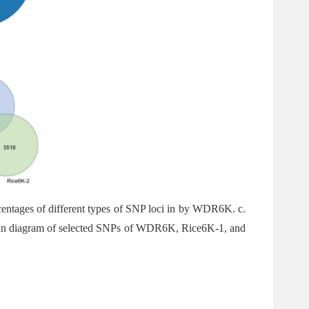
entages of different types of SNP loci in by WDR6K. c.
. Venn diagram of selected SNPs of WDR6K, Rice6K-1, and