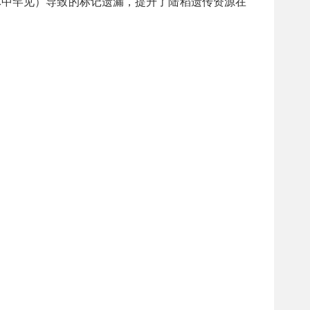
规群体中罕见）导致的标记遗漏，提升了陆稻遗传资源在