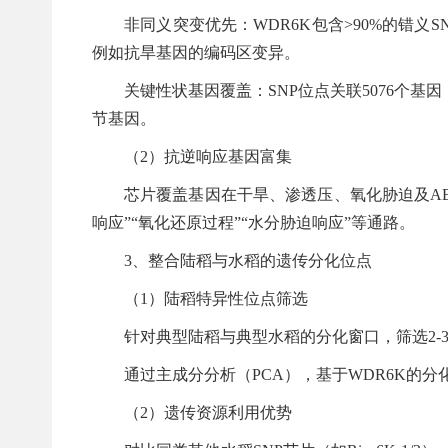
非同义突变优先：WDR6K包含>90%的错义S
例如抗旱基因的编码区变异。
关键性状基因覆盖：SNP位点关联5076个基
节基因。
（2）抗逆响应基因富集
芯片覆盖基因在干旱、渗透压、氧化胁迫及A
响应”“氧化还原过程”“水分胁迫响应”等通路。
3、整合陆稻与水稻的遗传分化位点
（1）陆稻特异性位点筛选
针对典型陆稻与典型水稻的分化窗口，筛选2-3
通过主成分分析（PCA），基于WDR6K的
（2）遗传资源利用优势