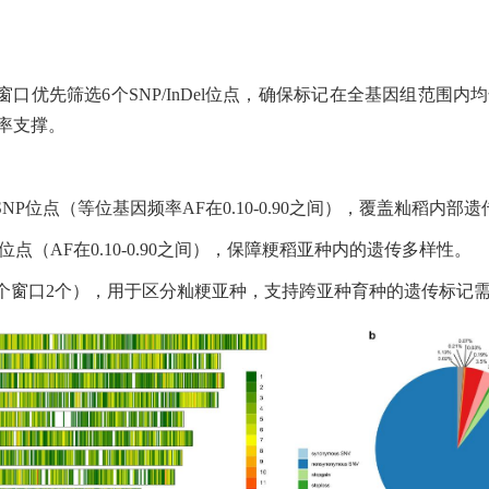
个窗口优先筛选6个SNP/InDel位点，确保标记在全基因组范
率支撑。
包含2个SNP位点（等位基因频率AF在0.10-0.90之间），覆盖籼稻内
SNP位点（AF在0.10-0.90之间），保障粳稻亚种内的遗传多样性。
（每个窗口2个），用于区分籼粳亚种，支持跨亚种育种的遗传标记