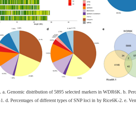
. a. Genomic distribution of 5895 selected markers in WDR6K. b. Perc
K-1. d. Percentages of different types of SNP loci in by Rice6K-2. e