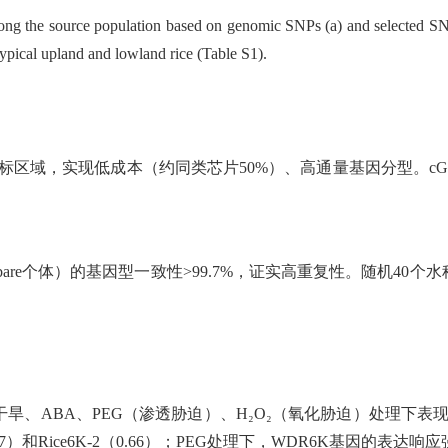
 among the source population based on genomic SNPs (a) and selected
pical upland and lowland rice (Table S1).
标区域，实现低成本（约同类芯片50%）、高通量基因分型。c
pponbare个体）的基因型一致性>99.7%，证实高重复性。随机4
干旱、ABA、PEG（渗透胁迫）、H₂O₂（氧化胁迫）处理下
（0.77）和Rice6K-2（0.66）；PEG处理下，WDR6K基因的表达响