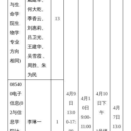
与生
何大乾、
命学
季香云、
13
院生
刘惠莉、
物学
吕卫光、
专业
王建华、
方向
吴雪霞 、
相同)
周胜、朱
为民
08540
0
电子
4
月9
4
月10
4
月1
信息(0
日
日下
0日
4
月
2与信
13:0
午
9:00-
7日
息学
李琳一
1
0-17:
11:00
13:0