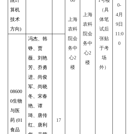
院计
00
1
号楼
0-
算机
（具
上海
4
月
技术
上海
体笔
农科
9日
方向)
农科
试后
院会
11:0
院会
张贴
冯杰、韩
务中
0
务中
于考
铮、贾
心2
心2
场
薇、刘艳
楼
楼
外）
芳、乔勇
进、尚俊
军、尚晓
08600
冬、宋春
0
生物
艳、谭
与医
琦、唐传
药 (01
17
红、唐利
食品