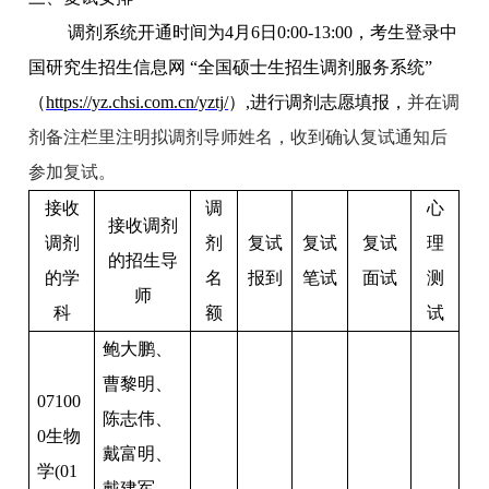
调剂系统开通时间为4月6日0:00-13:00，考生登录中
国研究生招生信息网
“全国硕士生招生调剂服务系统”
（
https://yz.chsi.com.cn/yztj/
）,进行调剂志愿填报，
并在调
剂备注栏里注明拟调剂导师姓名
，收到确认复试通知后
参加复试。
接收
调
心
接收调剂
调剂
剂
复试
复试
复试
理
的招生导
的学
名
报到
笔试
面试
测
师
科
额
试
鲍大鹏、
曹黎明、
07100
陈志伟、
0
生物
戴富明、
学(01
戴建军、