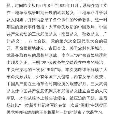
题，时间跨度从1927年8月至1931年11月，系统介绍了党
在土地革命战争时期开展的武装起义、土地革命斗争以
及反围剿，并归纳总结了各个事件的经验教训。这一时
期里的重要事件包括：大革命失败后的中国政局、中国
共产党发动的三大武装起义（南昌起义、秋收起义、广
州起义）、八七会议、党的第六次全国代表大会的召
开、革命根据地建立、古田会议、关于农村包围城市、
武装夺取政权的思想的形成、李立三“左”倾冒险错误的
出现及纠正、王明“左”倾教条主义错误在中央的统治、
中央根据地的三次反“围剿”等。本次党课详细解读了大
革命失败以后，外有帝国主义侵略，内有反革命政变，
中国共产党在土地革命时期经历的艰苦岁月。三大武装
起义使中国共产党意识到只有武装起义建立自己的人民
军队，才能从根本上解决被侵略、被压迫的问题。最后
杨红以“一位新华社记者写给在第一次反“围剿”中活捉国
民党将领张辉瓒的王良将军的一封信”结束了党课学习。