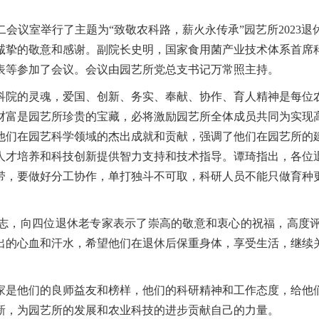
第二会议室举行了主题为“致敬农科路，薪火永传承”园艺所2023退
诚挚的敬意和感谢。副院长史明，国家食用菌产业技术体系首席
表等参加了会议。会议由园艺所党总支书记万常照主持。
科院的灵魂，爱国、创新、务实、奉献、协作、育人精神是每位
财富是园艺所珍贵的宝藏，必将激励园艺所全体成员共同为实现
他们在园艺科学领域的杰出成就和贡献，强调了他们在园艺所的
人才培养和科技创新提供智力支持和技术指导。谭琦指出，各位
带，要做好分工协作，单打独斗不可取，科研人员不能只做育种
志，向四位退休老专家表示了崇高的敬意和衷心的祝福，高度
出的心血和汗水，希望他们在退休后保重身体，享受生活，继续
家是他们的良师益友和榜样，他们的科研精神和工作态度，给他
新，为园艺所的发展和农业科技的进步贡献自己的力量。