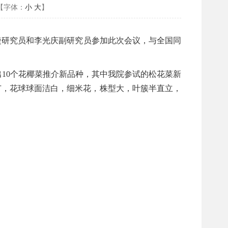
【字体：
小
大
】
祝捷研究员和李光庆副研究员参加此次会议，与全国同
出
10
个花椰菜推介新品种，其中我院参试的
松
花菜新
广，花球球面洁白，细米花，株型大，叶簇半直立，