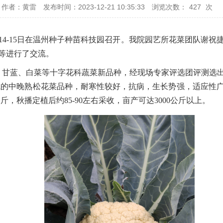
作者：黄雷
发布时间：2023-12-21 10:35:33
浏览次数：
427
次
14-15日在温州种子种苗科技园召开。我院园艺所花菜团队谢
等进行了交流。
、甘蓝、白菜
等十字花科蔬菜
新品种，经
现场
专家评选团评测选
成的
中晚熟
松花菜品种，耐寒性较好，抗病，生长势强，适应性
斤，秋播定植后约85
-90
左右采收，亩产可达3000公斤以上。