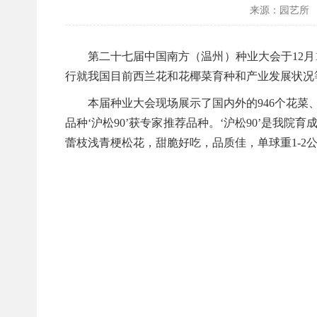
来源：园艺所
第二十七届中国南方（温州）种业大会于12月
行就我国目前西兰花和花椰菜育种和产业发展状况
本届
种业大会
现场展示了国内外的
946
个花菜
品种‘
沪松90’
获专家推荐品种。‘
沪松90’
是我院育
蕾枝浅青梗松花，甜脆好吃，品质佳，单球重1-2公