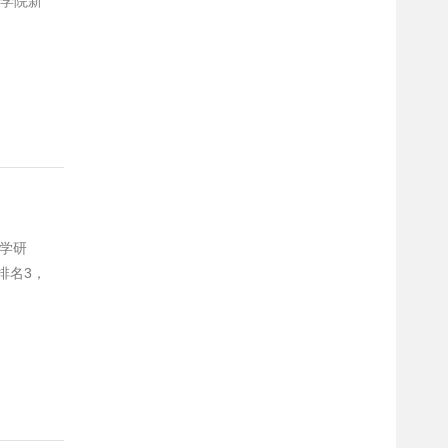
科学院新
响因子
物学研
排名3，
项。