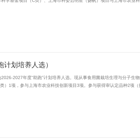
年科学基金项目（C类）、上海市科委启明星（扬帆）项目与上海市农业
禽产业体系项目1项。近两年主笔发表论文3篇，其中SCI论文3篇，总影
2025年度上海市闵行区春申金字塔精英人才认定。
度助跑计划培养人选）
026-2027年度“助跑”计划培养人选。现从事食用菌栽培生理与分子生
类）1项，参与上海市农业科技创新项目3项。参与获得审认定品种2项（
中SCI论文6篇，总影响因子和达37.6，单篇最高12.7。申请发明专利3