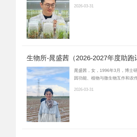
专利1项；主笔发表SCI论文4篇，
2026-03-31
三等奖（排名第2）1项，分别荣获
生物所-晁盛茜（2026-2027年度
晁盛茜，女，1996年3月，博士
因功能、植物与微生物互作和农作
2026年度揭榜挂帅项目（A类
2026-03-31
关）项目各1项。近三年主持获计算
4.2。荣获“农业新征程，奋斗正
业...