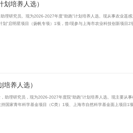
助跑计划培养人选）
，助理研究员。现为2026-2027年度“助跑”计划培养人选。现从事农业遥
计划”启明星项目（扬帆专项）1项，曾/现参与上海市农业科技创新项目2
合作项目1项。近五年主笔发表SCI论文5篇（总影响因子和达31。单篇最
计划培养人选）
士，助理研究员，现为2026-2027年度院“助跑”计划培养人选。现主要从
持国家青年科学基金项目（C类）1项、上海市自然科学基金面上项目1
。近三年来主笔发表学术论文5篇，其中SCI收录3篇，累计影响因子26.
实用新型专利1项。曾获闵行技术能手、闵行区春申金字塔精英人才、院实训