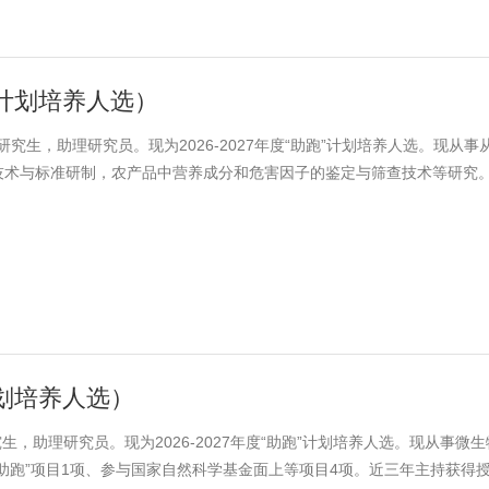
助跑计划培养人选）
研究生，助理研究员。现为2026-2027年度“助跑”计划培养人选。现从事
技术与标准研制，农产品中营养成分和危害因子的鉴定与筛查技术等研究
目2项，现参与市级科技兴农项目1项和省部级科研项目及子课题项目2项
三年主笔发表论文9篇，其中SCI论文8篇，总影响因子和达57.879，
2022年度和2025年度上海农科院质标所“优秀青年”。
计划培养人选）
究生，助理研究员。现为2026-2027年度“助跑”计划培养人选。现从事微
助跑”项目1项、参与国家自然科学基金面上等项目4项。近三年主持获得