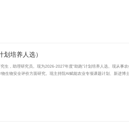
总影响因子和达33.6，单篇最高13.2。获奖2022年度上海市农业科学院
2023年度、2025年度上海市农业科学院生物所优秀职工。
助跑计划培养人选）
研究生，助理研究员。现为2026-2027年度“助跑”计划培养人选。现从事
物生物安全评价方面研究。现主持院AI赋能农业专项课题计划、新进博士2
）2项，参与国家自然科学基金面上项目、2024年上海市农业科技创新项目
机软件著作权1项，主笔发表SCI论文4篇，总影响因子和达16.4。单篇
青春”2024年度华漕院区青年学术研讨会优秀学术报告一等奖、2023年度