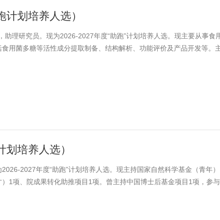
度助跑计划培养人选）
，助理研究员。现为2026-2027年度“助跑”计划培养人选。现主要从事食
括食用菌多糖等活性成分提取制备、结构解析、功能评价及产品开发等。
1项，参与国家重点研发计划2项、省市级项目10余项，主笔发表SCI论文
35.2，单篇最高12.4，主笔发表核心论文4篇，参编专著2部。
助跑计划培养人选）
026-2027年度“助跑”计划培养人选。现主持国家自然科学基金（青年）
）1项、院成果转化助推项目1项。曾主持中国博士后基金项目1项，参
nds in Plant Science、Proteomics & Bioinformatics、SC
、BMC Genomics、Planta等杂志发表。目前主要从事植物工厂栽培技术及黄瓜新
业工程技术研究中心崇明农业基地蹲点，学习和负责植物……