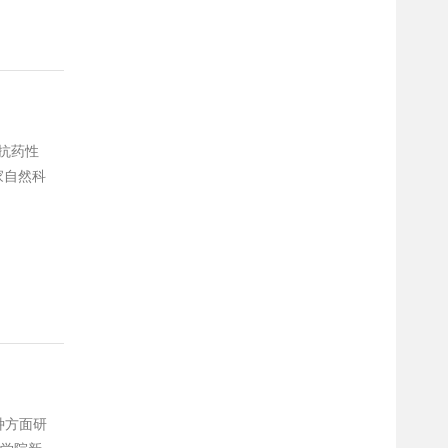
虫抗药性
家自然科
参与获
种方面研