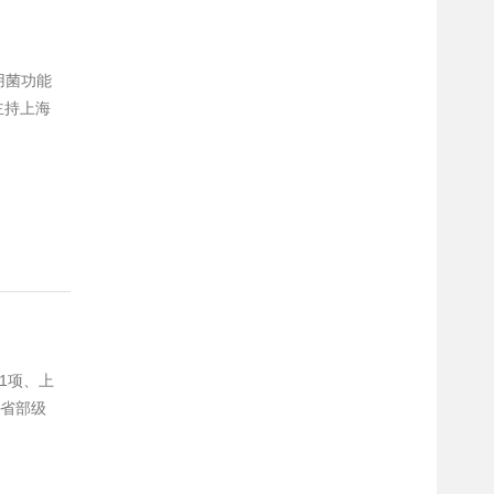
用菌功能
主持上海
4篇
1项、上
与省部级
IENCE
品种选育等